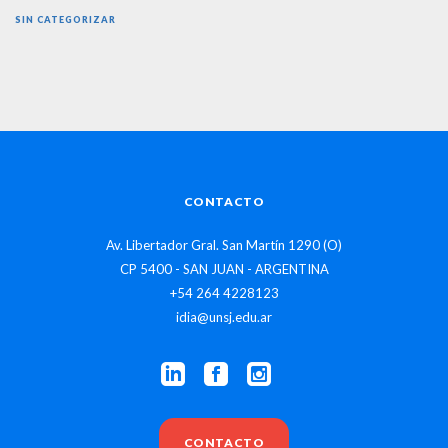
SIN CATEGORIZAR
CONTACTO
Av. Libertador Gral. San Martín 1290 (O)
CP 5400 - SAN JUAN - ARGENTINA
+54 264 4228123
idia@unsj.edu.ar
CONTACTO