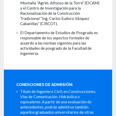
Montaña “Agrim. Alfonso de la Torre” (EICAM)
y el Centro de Investigación para la
Racionalización de la Construcción
Tradicional “Ing. Carlos Eudoro Vázquez
Cabanillas” (CIRCOT).
El Departamento de Estudios de Posgrado es
responsable de los aspectos formales de
acuerdo a las normas vigentes para las
actividades de posgrado de la Facultad de
Ingeniería.
CONDICIONES DE ADMISIÓN:
Título de Ingeniero Civil, en Construcciones,
Vías de Comunicación, Hidráulica o
equivalente. A partir de una evaluación de
antecedentes, podrán admitirse también
aquellos graduados universitarios de otras