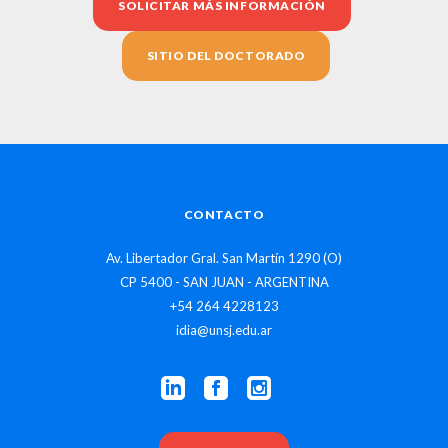
SOLICITAR MÁS INFORMACIÓN
SITIO DEL DOCTORADO
CONTACTO
Av. Libertador Gral. San Martín 1290 (O)
CP 5400 - SAN JUAN - ARGENTINA
+54 264 4228123
idia@unsj.edu.ar