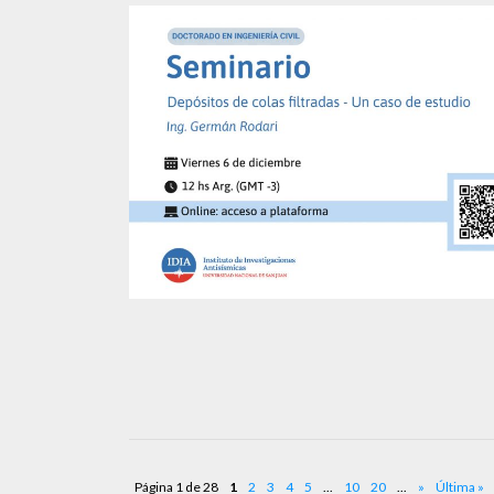
Página 1 de 28
1
2
3
4
5
...
10
20
...
»
Última »