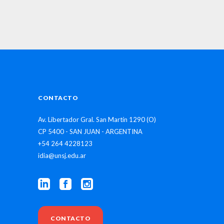
CONTACTO
Av. Libertador Gral. San Martín 1290 (O)
CP 5400 - SAN JUAN - ARGENTINA
+54 264 4228123
idia@unsj.edu.ar
CONTACTO