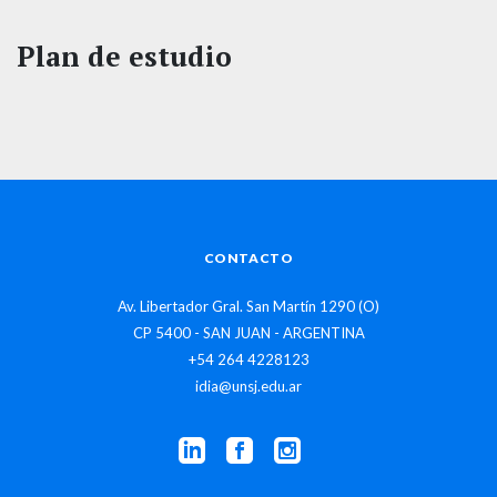
Plan de estudio
CONTACTO
Av. Libertador Gral. San Martín 1290 (O)
CP 5400 - SAN JUAN - ARGENTINA
+54 264 4228123
idia@unsj.edu.ar