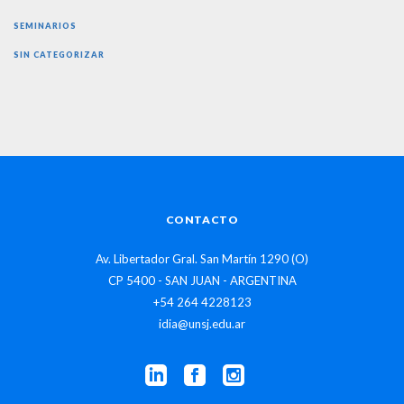
SEMINARIOS
SIN CATEGORIZAR
CONTACTO
Av. Libertador Gral. San Martín 1290 (O)
CP 5400 - SAN JUAN - ARGENTINA
+54 264 4228123
idia@unsj.edu.ar