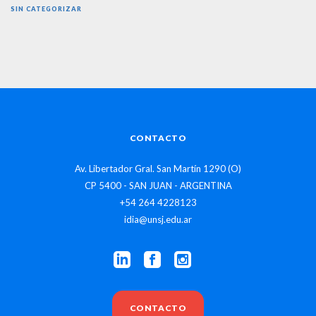
SIN CATEGORIZAR
CONTACTO
Av. Libertador Gral. San Martín 1290 (O)
CP 5400 - SAN JUAN - ARGENTINA
+54 264 4228123
idia@unsj.edu.ar
CONTACTO