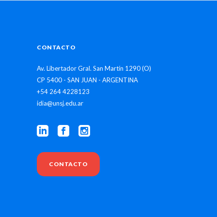
CONTACTO
Av. Libertador Gral. San Martín 1290 (O)
CP 5400 - SAN JUAN - ARGENTINA
+54 264 4228123
idia@unsj.edu.ar
CONTACTO