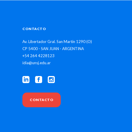
CONTACTO
Av. Libertador Gral. San Martín 1290 (O)
CP 5400 - SAN JUAN - ARGENTINA
+54 264 4228123
idia@unsj.edu.ar
CONTACTO