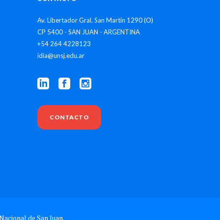
Av. Libertador Gral. San Martín 1290 (O)
CP 5400 - SAN JUAN - ARGENTINA
+54 264 4228123
idia@unsj.edu.ar
CONTACTO
Nacional de San Juan.