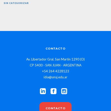
SIN CATEGORIZAR
CONTACTO
Av. Libertador Gral. San Martín 1290 (O)
CP 5400 - SAN JUAN - ARGENTINA
+54 264 4228123
idia@unsj.edu.ar
CONTACTO