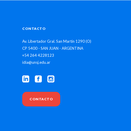
CONTACTO
Av. Libertador Gral. San Martín 1290 (O)
CP 5400 - SAN JUAN - ARGENTINA
+54 264 4228123
idia@unsj.edu.ar
CONTACTO