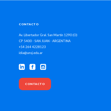
CONTACTO
Av. Libertador Gral. San Martín 1290 (O)
CP 5400 - SAN JUAN - ARGENTINA
+54 264 4228123
idia@unsj.edu.ar
CONTACTO