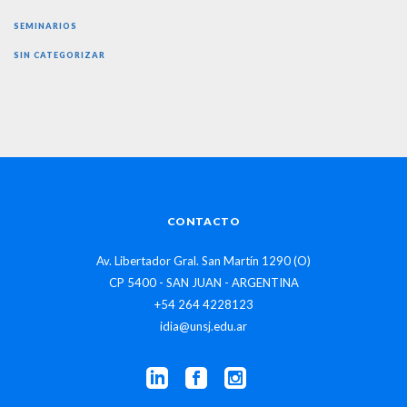
SEMINARIOS
SIN CATEGORIZAR
CONTACTO
Av. Libertador Gral. San Martín 1290 (O)
CP 5400 - SAN JUAN - ARGENTINA
+54 264 4228123
idia@unsj.edu.ar