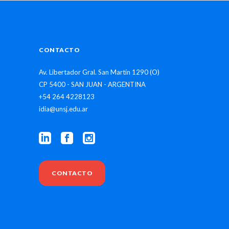
CONTACTO
Av. Libertador Gral. San Martín 1290 (O)
CP 5400 - SAN JUAN - ARGENTINA
+54 264 4228123
idia@unsj.edu.ar
CONTACTO