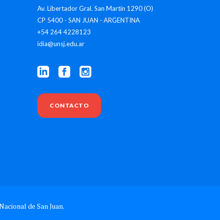
Av. Libertador Gral. San Martín 1290 (O)
CP 5400 - SAN JUAN - ARGENTINA
+54 264 4228123
idia@unsj.edu.ar
CONTACTO
Nacional de San Juan.