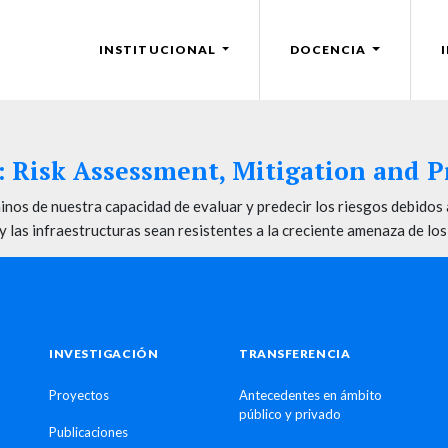
INSTITUCIONAL
DOCENCIA
 Risk Assessment, Mitigation and 
nos de nuestra capacidad de evaluar y predecir los riesgos debidos 
 las infraestructuras sean resistentes a la creciente amenaza de los
INVESTIGACIÓN
TRANSFERENCIA
Proyectos
Antecedentes en ámbito
público y privado
Publicaciones