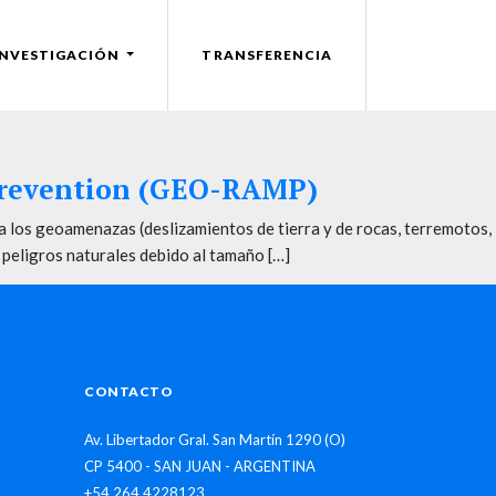
INVESTIGACIÓN
TRANSFERENCIA
Prevention (GEO-RAMP)
a los geoamenazas (deslizamientos de tierra y de rocas, terremotos,
 peligros naturales debido al tamaño […]
CONTACTO
Av. Libertador Gral. San Martín 1290 (O)
CP 5400 - SAN JUAN - ARGENTINA
+54 264 4228123